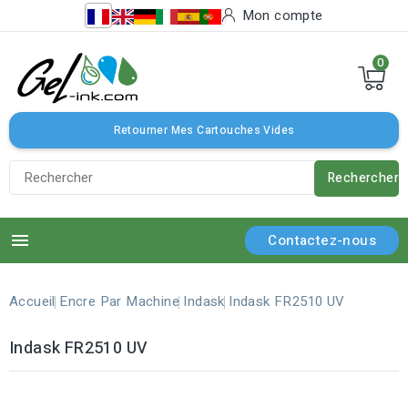
Mon compte
0
Retourner Mes Cartouches Vides
Rechercher

Contactez-nous
Accueil
Encre Par Machine
Indask
Indask FR2510 UV
Indask FR2510 UV