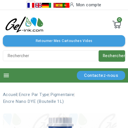
Mon compte
0
Retourner Mes Cartouches Vides
Rechercher

Contactez-nous
Accueil
Encre Par Type
Pigmentaire
Encre Nano DYE (Bouteille 1L)