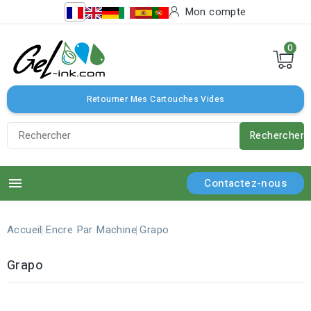
Mon compte
0
Retourner Mes Cartouches Vides
Rechercher

Contactez-nous
Accueil
Encre Par Machine
Grapo
Grapo