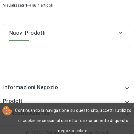
Visualizzati 1-4 su 4 articoli
Nuovi Prodotti

Informazioni Negozio

Prodotti

Continuando la navigazione su questo sito, accetti l’utilizzo
La Nostra Azienda

di cookie necessari al corretto funzionamento di questo
negozio online.
© 2026 - Gel Ink - Creation Echo Digital