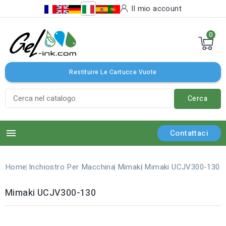
Il mio account
0
Restituire Le Cartucce Vuote
Cerca

Contattaci
Home
Inchiostro Per Macchina
Mimaki
Mimaki UCJV300-130
Mimaki UCJV300-130