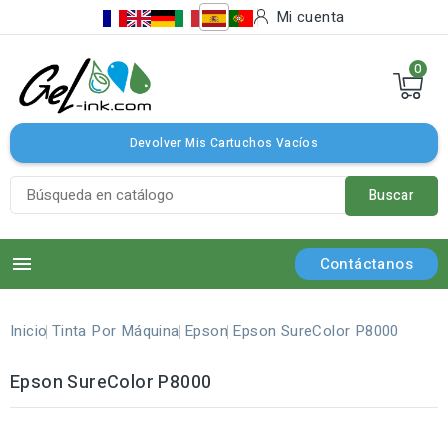
Mi cuenta
0
Devolver Mis Cartuchos Vacíos
Buscar

Contáctanos
Inicio
Tinta Por Máquina
Epson
Epson SureColor P8000
Epson SureColor P8000