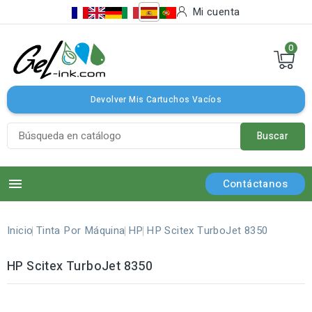
Mi cuenta
0
Devolver Mis Cartuchos Vacíos
Buscar

Contáctanos
Inicio
Tinta Por Máquina
HP
HP Scitex TurboJet 8350
HP Scitex TurboJet 8350